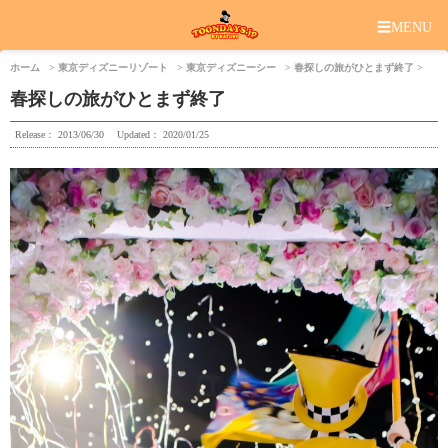
☰
MENU
ホーム
東京ディズニーリゾート
東京ディズニーシー
春探しの旅がひとまず終了
春探しの旅がひとまず終了
Release：
2013/06/30
Updated：
2020/01/25