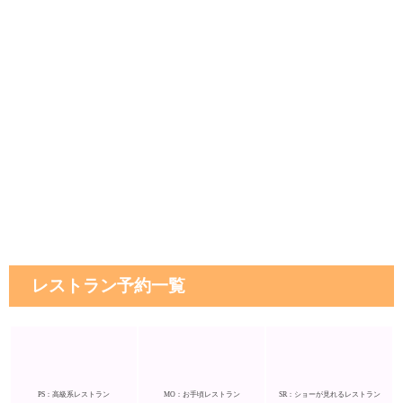
レストラン予約一覧
PS：高級系レストラン
MO：お手頃レストラン
SR：ショーが見れるレストラン