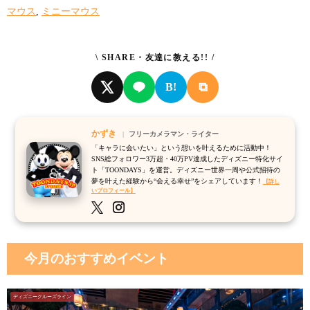
マウス
,
ミニーマウス
\ SHARE・友達に教える!! /
⧉
B!
かずき
フリーカメラマン・ライター
「キャラに会いたい」という想いを叶えるために活動中！
SNS総フォロワー3万超・40万PV達成したディズニー特化サイ
ト「TOONDAYS」を運営。ディズニー世界一周や公式招待の
夢を叶えた経験から“会える幸せ”をシェアしています！
【詳し
いプロフィール】
今月のおすすめイベント
ディズニークルーズライン