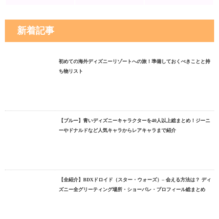
新着記事
初めての海外ディズニーリゾートへの旅！準備しておくべきことと持
ち物リスト
【ブルー】青いディズニーキャラクターを40人以上総まとめ！ジーニ
ーやドナルドなど人気キャラからレアキャラまで紹介
【全紹介】BDXドロイド（スター・ウォーズ）– 会える方法は？ ディ
ズニー全グリーティング場所・ショーパレ・プロフィール総まとめ