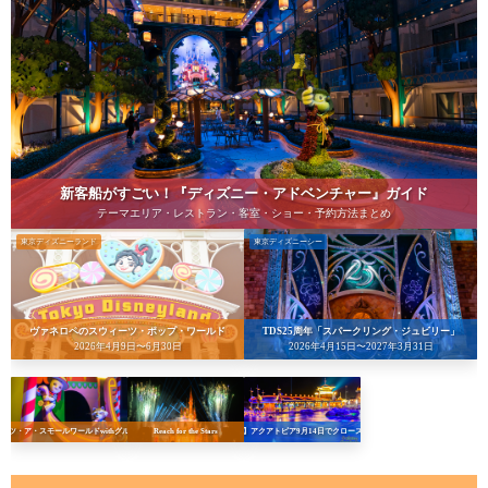
新客船がすごい！『ディズニー・アドベンチャー』ガイド
テーマエリア・レストラン・客室・ショー・予約方法まとめ
東京ディズニーランド
東京ディズニーシー
ヴァネロペのスウィーツ・ポップ・ワールド
TDS25周年「スパークリング・ジュビリー」
2026年4月9日〜6月30日
2026年4月15日〜2027年3月31日
イッツ・ア・スモールワールドwithグルート
Reach for the Stars
【悲報】アクアトピア9月14日でクローズへ…！