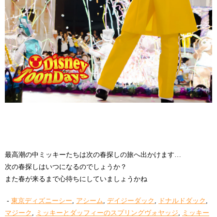
最高潮の中ミッキーたちは次の春探しの旅へ出かけます…
次の春探しはいつになるのでしょうか？
また春が来るまで心待ちにしていましょうかね
-
東京ディズニーシー
,
アシーム
,
デイジーダック
,
ドナルドダック
,
マジーク
,
ミッキーとダッフィーのスプリングヴォヤッジ
,
ミッキー