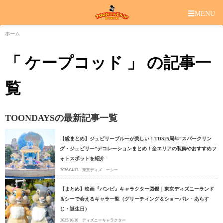
☰
MENU
ホーム
「 ケープコッド 」 の記事一
覧
TOONDAYSの最新記事一覧
【総まとめ】ジュビリーブルーが美しい！TDS25周年“スパークリン
グ・ジュビリー”デコレーションまとめ！全エリアの装飾やおすすめフ
ォトスポットを紹介
2026/04/13
東京ディズニーシー
【まとめ】映画『バンビ』キャラクター図鑑｜東京ディズニーランド
＆シーで会えるキャラ一覧（グリーティング＆ショーパレ・あらす
じ・誕生日）
2025/10/16
ディズニーキャラクター