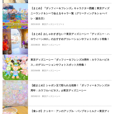
【まとめ】『ダッフィー＆フレンズ』キャラクター図鑑｜東京ディズ
ニーランド＆シーで会えるキャラ一覧（グリーティング＆ショーパ
レ・誕生日）
2025/10/10
東京ディズニーリゾート
【まとめ】おしゃれすぎない？東京ディズニーシー「ディズニー・ハ
ロウィーン2025」のおすすめデコレーションやフォトスポット特集！
2025/09/20
東京ディズニーシー
東京ディズニーシー「ダッフィー＆フレンズ20周年：カラフルハピネ
ス」のデコレーションやフォトスポット大特集！
2025/04/08
東京ディズニーシー
【総まとめ】シャボン玉で彩られる祝祭！「ダッフィー＆フレンズ20
周年：カラフルハピネス」@東京ディズニーシー
2025/02/13
東京ディズニーシー
【食レポ】クッキー・アンのアップル・パンプキンミルク＜東京ディ