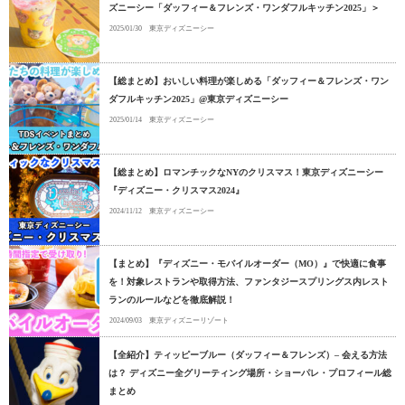
ズニーシー「ダッフィー＆フレンズ・ワンダフルキッチン2025」＞
2025/01/30
東京ディズニーシー
【総まとめ】おいしい料理が楽しめる「ダッフィー＆フレンズ・ワン
ダフルキッチン2025」@東京ディズニーシー
2025/01/14
東京ディズニーシー
【総まとめ】ロマンチックなNYのクリスマス！東京ディズニーシー
『ディズニー・クリスマス2024』
2024/11/12
東京ディズニーシー
【まとめ】『ディズニー・モバイルオーダー（MO）』で快適に食事
を！対象レストランや取得方法、ファンタジースプリングス内レスト
ランのルールなどを徹底解説！
2024/09/03
東京ディズニーリゾート
【全紹介】ティッピーブルー（ダッフィー＆フレンズ）– 会える方法
は？ ディズニー全グリーティング場所・ショーパレ・プロフィール総
まとめ