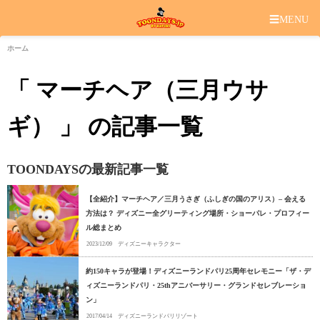
☰
MENU
ホーム
「 マーチヘア（三月ウサ
ギ） 」 の記事一覧
TOONDAYSの最新記事一覧
【全紹介】マーチヘア／三月うさぎ（ふしぎの国のアリス）– 会える
方法は？ ディズニー全グリーティング場所・ショーパレ・プロフィー
ル総まとめ
2023/12/09
ディズニーキャラクター
約150キャラが登場！ディズニーランドパリ25周年セレモニー「ザ・デ
ィズニーランドパリ・25thアニバーサリー・グランドセレブレーショ
ン」
2017/04/14
ディズニーランドパリリゾート