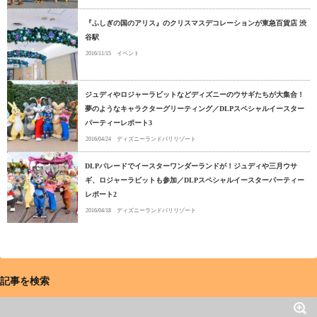
『ふしぎの国のアリス』のクリスマスデコレーションが東急百貨店 渋
谷駅
2016/11/15
イベント
ジュディやロジャーラビットなどディズニーのウサギたちが大集合！
夢のようなキャラクターグリーティング／DLPスペシャルイースター
パーティーレポート3
2016/04/24
ディズニーランドパリリゾート
DLPパレードでイースターワンダーランドが！ジュディや三月ウサ
ギ、ロジャーラビットも参加／DLPスペシャルイースターパーティー
レポート2
2016/04/18
ディズニーランドパリリゾート
記事を検索