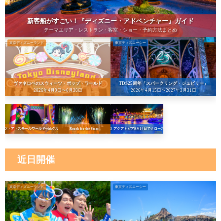
新客船がすごい！『ディズニー・アドベンチャー』ガイド
テーマエリア・レストラン・客室・ショー・予約方法まとめ
東京ディズニーランド
東京ディズニーシー
ヴァネロペのスウィーツ・ポップ・ワールド
TDS25周年「スパークリング・ジュビリー」
2026年4月9日〜6月30日
2026年4月15日〜2027年3月31日
イッツ・ア・スモールワールドwithグルート
Reach for the Stars
【悲報】アクアトピア9月14日でクローズへ…！
近日開催
東京ディズニーランド
東京ディズニーシー