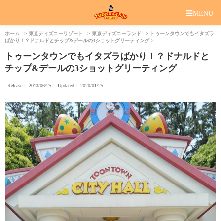
☰
MENU
ホーム
東京ディズニーリゾート
東京ディズニーランド
トゥーンタウンでもイタズラ
ばかり！？ドナルドとチップ&デールの3ショットグリーティング
トゥーンタウンでもイタズラばかり！？ドナルドと
チップ&デールの3ショットグリーティング
Release：
2013/06/25
Updated：
2020/01/25