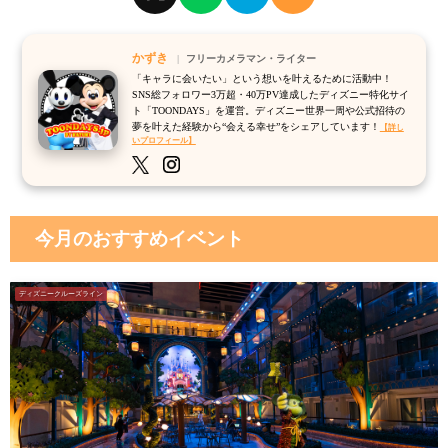
かずき
フリーカメラマン・ライター
「キャラに会いたい」という想いを叶えるために活動中！
SNS総フォロワー3万超・40万PV達成したディズニー特化サイ
ト「TOONDAYS」を運営。ディズニー世界一周や公式招待の
夢を叶えた経験から“会える幸せ”をシェアしています！
【詳し
いプロフィール】
今月のおすすめイベント
ディズニークルーズライン