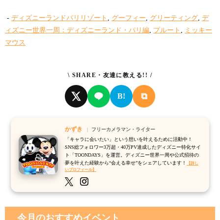
-
ディズニーランドパリリゾート
,
グーフィー
,
グリーティング
,
デ
ィズニー世界一周：ディズニーランド・パリ編
,
プルート
,
ミッキー
マウス
\ SHARE・友達に教える!! /
⧉
B!
かずき
フリーカメラマン・ライター
「キャラに会いたい」という想いを叶えるために活動中！
SNS総フォロワー3万超・40万PV達成したディズニー特化サイ
ト「TOONDAYS」を運営。ディズニー世界一周や公式招待の
夢を叶えた経験から“会える幸せ”をシェアしています！
【詳し
いプロフィール】
今月のおすすめイベント