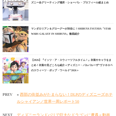
ズニー全グリーティング場所・ショーパレ・プロフィール総まとめ
マンダロリアン＆グローグーが渋谷に！SHIBUYA TSUTAYA「STAR
WARS GALAXY IN SHIBUYA」徹底紹介
【2026】『イッツ・ア・スウィーツフルタイム！』衣装やキャラをま
とめ！衣装や見どころも紹介＜ディズニー・パルパルーザ”ヴァネロペ
のスウィーツ・ポップ・ワールド”2026＞
«
西部の街並みがたまらない！DLPのディズニーズホテ
PREV
ルシャイアン／世界一周レポート50
ディズニーランドパリで巨大なドラゴンに遭遇＜動画
NEXT