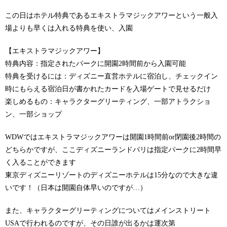
この日はホテル特典であるエキストラマジックアワーという一般入
場よりも早くは入れる特典を使い、入園
【エキストラマジックアワー】
特典内容：指定されたパークに開園2時間前から入園可能
特典を受けるには：ディズニー直営ホテルに宿泊し、チェックイン
時にもらえる宿泊日が書かれたカードを入場ゲートで見せるだけ
楽しめるもの：キャラクターグリーティング、一部アトラクショ
ン、一部ショップ
WDWではエキストラマジックアワーは開園1時間前or閉園後2時間の
どちらかですが、ここディズニーランドパリは指定パークに2時間早
く入ることができます
東京ディズニーリゾートのディズニーホテルは15分なので大きな違
いです！（日本は開園自体早いのですが…）
また、キャラクターグリーティングについてはメインストリート
USAで行われるのですが、その日誰が出るかは運次第