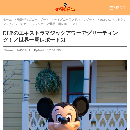
☰
MENU
ホーム
海外ディズニーリゾート
ディズニーランドパリリゾート
DLPのエキストラマ
ジックアワーでグリーティング！／世界一周レポート51
DLPのエキストラマジックアワーでグリーティン
グ！／世界一周レポート51
Release：
2015/10/11
Updated：
2020/01/25