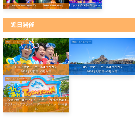
イッツ・ア・スモールワールドwithグルート
Reach for the Stars
【悲報】アクアトピア9月14日でクローズへ…！
近日開催
東京ディズニーランド
東京ディズニーシー
TDL「サマー・クールオフ2026」
TDS「サマー・クールオフ2026」
2026年7月2日〜9月14日
2026年7月2日〜9月14日
東京ディズニーリゾート
【安さ比較】夏ディズニーチケット2026まとめ！
アフター3・アフター5・1デーパークホッパーを解
説