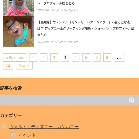
レ・プロフィール総まとめ
2023/12/08
ディズニーキャラクター
【全紹介】ウェンデル（カントリーベア・シアター）– 会える方法
は？ ディズニー全グリーティング場所・ショーパレ・プロフィール総
まとめ
2023/12/08
ディズニーキャラクター
4
…
« Previous
1
2
3
5
6
7
8
12
Next »
記事を検索
カテゴリー
ウォルト・ディズニー・カンパニー
イベント