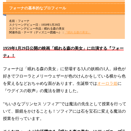
フォーナの基本的なプロフィール
名前：フォーナ
スクリーンデビュー日：1959年1月29日
スクリーンデビュー作品：眠れる森の美女
関連作品・テーマ（ディズニー図鑑へ）：
『眠れる森の美女』
1959年1月29日公開の映画「眠れる森の美女」に出演する『フォー
ナ』！
フォーナは「眠れる森の美女」に登場する3人の妖精の1人。緑色が
好きでフローラとメリーウェザーが色のけんかをしている横から色
を変えるなどおちゃめな面があります。生誕祭では
オーロラ姫
に
『ウグイスの歌声』の魔法を贈りました。
“ちいさなプリンセス ソフィア”では魔法の先生として授業を行って
いて、眼鏡をかけることも！ソフィアには石を宝石に変える魔法の
授業を行っています。