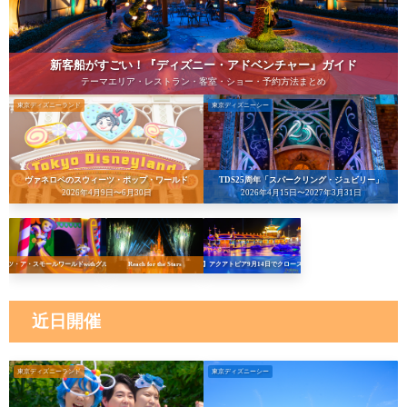
新客船がすごい！『ディズニー・アドベンチャー』ガイド
テーマエリア・レストラン・客室・ショー・予約方法まとめ
東京ディズニーランド
東京ディズニーシー
ヴァネロペのスウィーツ・ポップ・ワールド
TDS25周年「スパークリング・ジュビリー」
2026年4月9日〜6月30日
2026年4月15日〜2027年3月31日
イッツ・ア・スモールワールドwithグルート
Reach for the Stars
【悲報】アクアトピア9月14日でクローズへ…！
近日開催
東京ディズニーランド
東京ディズニーシー