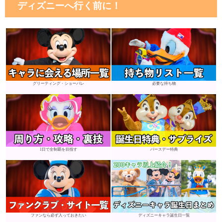
ディズニーへ行く前に！
グリーティング・ショーパレ
必要な持ち物
1日で全制覇を目指す
バースデー特典
ファンなら必ず入っておきたい
ディズニーキャラ誕生日一覧