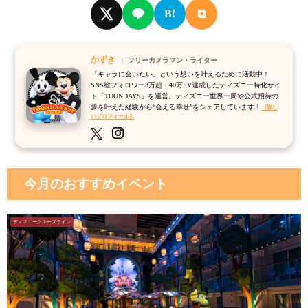
⧉
B!
かずき
フリーカメラマン・ライター
「キャラに会いたい」という想いを叶えるために活動中！
SNS総フォロワー3万超・40万PV達成したディズニー特化サイ
ト「TOONDAYS」を運営。ディズニー世界一周や公式招待の
夢を叶えた経験から“会える幸せ”をシェアしています！
【詳し
いプロフィール】
今月のおすすめイベント
ディズニークルーズライン