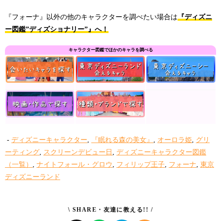
『フォーナ』以外の他のキャラクターを調べたい場合は
『ディズニ
ー図鑑”ディズショナリー”』へ！
キャラクター図鑑でほかのキャラを調べる
-
ディズニーキャラクター
,
『眠れる森の美女』
,
オーロラ姫
,
グリ
ーティング
,
スクリーンデビュー日
,
ディズニーキャラクター図鑑
（一覧）
,
ナイトフォール・グロウ
,
フィリップ王子
,
フォーナ
,
東京
ディズニーランド
\ SHARE・友達に教える!! /