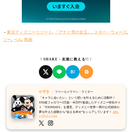
-
東京ディズニーリゾート
,
『アナと雪の女王』
,
スター・ウォーズ
,
ソー
,
ベル
,
映画
\ SHARE・友達に教える!! /
⧉
B!
かずき
フリーカメラマン・ライター
「キャラに会いたい」という想いを叶えるために活動中！
SNS総フォロワー3万超・40万PV達成したディズニー特化サイ
ト「TOONDAYS」を運営。ディズニー世界一周や公式招待の
夢を叶えた経験から“会える幸せ”をシェアしています！
【詳し
いプロフィール】