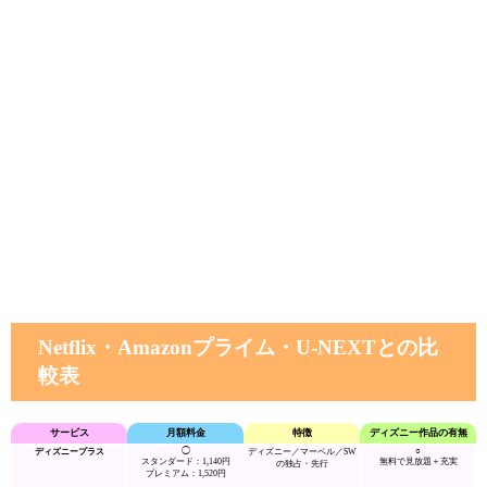
Netflix・Amazonプライム・
U-NEXT
との比
較表
サービス
月額料金
特徴
ディズニー作品の有無
◯
○
ディズニープラス
ディズニー／マーベル／SW
スタンダード：1,140円
無料で見放題＋充実
の独占・先行
プレミアム：1,520円