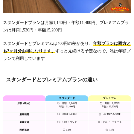
スタンダードプランは月額1,140円・年額11,400円、プレミアムプラ
ンは月額1,520円・年額15,200円！
スタンダードとプレミアムは400円の差があり、
年額プランは両方と
も2ヶ月分お得になります。
ずっと見続ける予定なので、私は年額プ
ランで利用しています！
スタンダードとプレミアムプランの違い
スタンダード
プレミアム
月額（税込）
◎：月額：1,140円
◯：月額：1,520円
年額：11,400円
年額：15,200円
◯：1080P Full HD
最高画質
◎：4K UHD & HDR
最高音質
◯：5.1サラウンド
◎：ドルビーアトモス
同時視聴
◯：2台
◎：4台