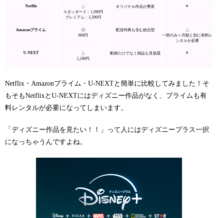
Netflix
✕
△
オリジナル作品が豊富
スタンダード：1,590円
プレミアム：2,290円
Amazonプライム
◎
配送特典も含む総合型
△
600円
一部のみ＋月額と別に有料レ
ンタルが必要
U-NEXT
✕
△
動画だけでなく雑誌も見放題
2,189円
Netflix・Amazonプライム・U-NEXTと簡単に比較してみました！そ
もそもNetflixとU-NEXTにはディズニー作品がなく、プライムも有
料レンタルが必要になってしまいます。
「ディズニー作品を見たい！！」って人にはディズニープラス一択
になっちゃうんですよね。