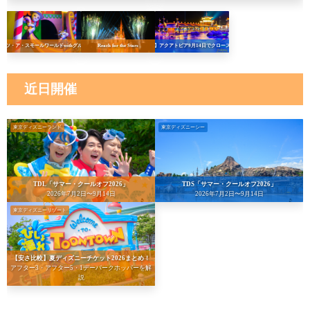
イッツ・ア・スモールワールドwithグルート
Reach for the Stars
【悲報】アクアトピア9月14日でクローズへ…！
近日開催
東京ディズニーランド
東京ディズニーシー
TDL「サマー・クールオフ2026」
TDS「サマー・クールオフ2026」
2026年7月2日〜9月14日
2026年7月2日〜9月14日
東京ディズニーリゾート
【安さ比較】夏ディズニーチケット2026まとめ！
アフター3・アフター5・1デーパークホッパーを解
説