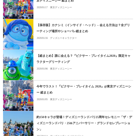
京ディズニーシー 総まとめ
2020/01/17
東京ディズニーシー
【保存版】カナシミ（インサイド・ヘッド）– 会える方法は？全グリ
ーティング場所やショーパレ総まとめ
2020/01/16
ディズニーキャラクター
【総まとめ】誰に会える？『ピクサー・プレイタイム2020』限定キャ
ラクターグリーティング
2020/01/06
東京ディズニーシー
今年でラスト！『ピクサー・プレイタイム 2020』@東京ディズニーシ
ー 総まとめ
2020/01/05
東京ディズニーシー
約150キャラが登場！ディズニーランドパリ25周年セレモニー「ザ・デ
ィズニーランドパリ・25thアニバーサリー・グランドセレブレーショ
ン」