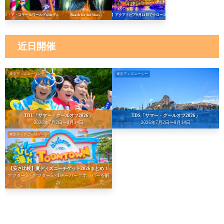
イッツ・ア・スモールワールドwithグルート
Reach for the Stars
【悲報】アクアトピア9月14日でクローズへ…！
近日開催
東京ディズニーランド
東京ディズニーシー
TDL「サマー・クールオフ2026」
TDS「サマー・クールオフ2026」
2026年7月2日〜9月14日
2026年7月2日〜9月14日
東京ディズニーリゾート
【安さ比較】夏ディズニーチケット2026まとめ！
アフター3・アフター5・1デーパークホッパーを解
説