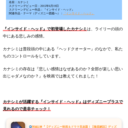
名前：カナシミ
スクリーンデビュー日：2015年6月19日
スクリーンデビュー作品：『インサイド・ヘッド』
関連作品・テーマ（ディズニー図鑑へ）：
『インサイド・ヘッド』
『インサイド・ヘッド』で初登場したカナシミ
は、ライリーの頭の
中にある悲しみの感情。
カナシミは普段頭の中にある『ヘッドクオーター』のなかで、私た
ちのコントロールをしています。
カナシミの存在は『悲しい感情はなぜあるのか？全部が楽しい思い
出じゃダメなのか？』を映画では教えてくれました！
カナシミ
が活躍する『
インサイド・ヘッド
』はディズニープラスで
見れるので是非チェック！
『【ディズニー映画＆ドラマ見放題！【徹底解説】ディズ
関連記事