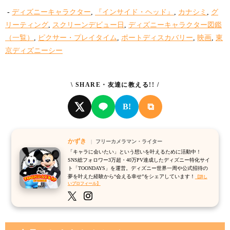
-
ディズニーキャラクター
,
『インサイド・ヘッド』
,
カナシミ
,
グ
リーティング
,
スクリーンデビュー日
,
ディズニーキャラクター図鑑
（一覧）
,
ピクサー・プレイタイム
,
ポートディスカバリー
,
映画
,
東
京ディズニーシー
\ SHARE・友達に教える!! /
⧉
B!
かずき
フリーカメラマン・ライター
「キャラに会いたい」という想いを叶えるために活動中！
SNS総フォロワー3万超・40万PV達成したディズニー特化サイ
ト「TOONDAYS」を運営。ディズニー世界一周や公式招待の
夢を叶えた経験から“会える幸せ”をシェアしています！
【詳し
いプロフィール】