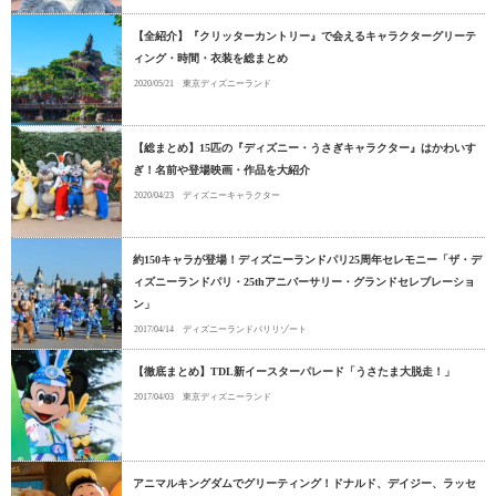
【全紹介】『クリッターカントリー』で会えるキャラクターグリーテ
ィング・時間・衣装を総まとめ
2020/05/21
東京ディズニーランド
【総まとめ】15匹の『ディズニー・うさぎキャラクター』はかわいす
ぎ！名前や登場映画・作品を大紹介
2020/04/23
ディズニーキャラクター
約150キャラが登場！ディズニーランドパリ25周年セレモニー「ザ・デ
ィズニーランドパリ・25thアニバーサリー・グランドセレブレーショ
ン」
2017/04/14
ディズニーランドパリリゾート
【徹底まとめ】TDL新イースターパレード「うさたま大脱走！」
2017/04/03
東京ディズニーランド
アニマルキングダムでグリーティング！ドナルド、デイジー、ラッセ