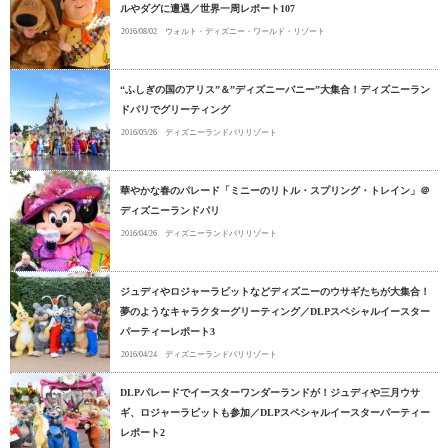
ルやダグに遭遇／世界一周レポート107
2016/08/02
ウォルト・ディズニー・ワールド・リゾート
“ふしぎの国のアリス”＆”ディズニーバニー”大集合！ディズニーラン
ドパリでグリーティング
2016/05/26
ディズニーランドパリリゾート
華やかな春のパレード「ミニーのリトル・スプリング・トレイン」＠
ディズニーランドパリ
2016/04/26
ディズニーランドパリリゾート
ジュディやロジャーラビットなどディズニーのウサギたちが大集合！
夢のようなキャラクターグリーティング／DLPスペシャルイースター
パーティーレポート3
2016/04/24
ディズニーランドパリリゾート
DLPパレードでイースターワンダーランドが！ジュディや三月ウサ
ギ、ロジャーラビットも参加／DLPスペシャルイースターパーティー
レポート2