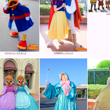
7人
スクルージ・マクダック
白雪姫&ザ・プリンス