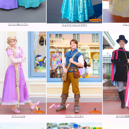
スージー&パーラー
ベル
フェアリーゴッドマザー
ラプンツェル
フリン・ライダー
オーロラ姫