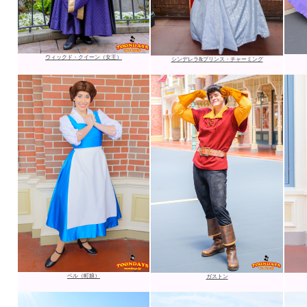
ウィックド・クイーン（女王）
シンデレラ&プリンス・チャーミング
ベル（町娘）
ガストン