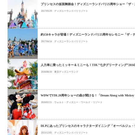
プリンセスの仮面舞踏会！ディズニーランドパリ25周年ショー「ザ
2017/05/29
ディズニーランドパリリゾート
約150キャラが登場！ディズニーランドパリ25周年セレモニー「ザ・
2017/04/14
ディズニーランドパリリゾート
人力車に乗ったミッキー＆ミニーも！TDL”七夕グリーティング”201
2016/06/16
東京ディズニーランド
WDWでTDL20周年ショーの曲が聞ける！「Dream Along with
2016/02/21
ウォルト・ディズニー・ワールド・リゾート
DLPにあったプリンセスのキャラクターダイニング「オーベルジュ・
2015/12/05
ディズニーランドパリリゾート