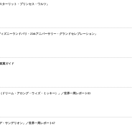
・スターリット・プリンセス・ワルツ」
ディズニーランドパリ・25thアニバーサリー・グランドセレブレーション」
6観賞ガイド
 Mickey（ドリーム・アロング・ウィズ・ミッキー）」／世界一周レポート83
デ・サンデリオン」／世界一周レポート67