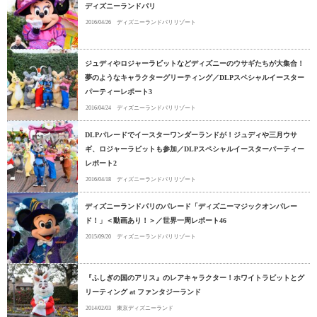
ディズニーランドパリ
2016/04/26
ディズニーランドパリリゾート
ジュディやロジャーラビットなどディズニーのウサギたちが大集合！
夢のようなキャラクターグリーティング／DLPスペシャルイースター
パーティーレポート3
2016/04/24
ディズニーランドパリリゾート
DLPパレードでイースターワンダーランドが！ジュディや三月ウサ
ギ、ロジャーラビットも参加／DLPスペシャルイースターパーティー
レポート2
2016/04/18
ディズニーランドパリリゾート
ディズニーランドパリのパレード「ディズニーマジックオンパレー
ド！」＜動画あり！＞／世界一周レポート46
2015/09/20
ディズニーランドパリリゾート
『ふしぎの国のアリス』のレアキャラクター！ホワイトラビットとグ
リーティング at ファンタジーランド
2014/02/03
東京ディズニーランド