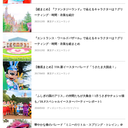
【総まとめ】『ファンタジーランド』で会えるキャラクターは？グリ
ーティング・時間・衣装を紹介
2023/12/05
東京ディズニーランド
『エントランス・ワールドバザール』で会えるキャラクターは？グリ
ーティング・時間・衣装を総まとめ
2023/12/02
東京ディズニーランド
【徹底まとめ】TDL新イースターパレード「うさたま大脱走！」
2017/04/03
東京ディズニーランド
「ふしぎの国のアリス」の仲間たちが大集合！3月うさぎやチェシャ猫
も／DLPスペシャルイースターパーティーレポート5
2016/05/02
ディズニーランドパリリゾート
華やかな春のパレード「ミニーのリトル・スプリング・トレイン」＠