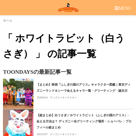
☰
MENU
ホーム
「 ホワイトラビット（白う
さぎ） 」 の記事一覧
TOONDAYSの最新記事一覧
【まとめ】映画『ふしぎの国のアリス』キャラクター図鑑｜東京ディ
ズニーランド＆シーで会えるキャラ一覧・グリーティング・誕生日
2026/04/14
ディズニーキャラクター
【総まとめ】白うさぎ／ホワイトラビット（ふしぎの国のアリス）–
会える方法は？ ディズニー全グリーティング場所・ショーパレ・プロ
フィール総まとめ
2023/12/07
ディズニーキャラクター