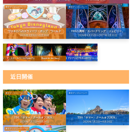
東京ディズニーランド
東京ディズニーシー
ヴァネロペのスウィーツ・ポップ・ワールド
TDS25周年「スパークリング・ジュビリー」
2026年4月9日〜6月30日
2026年4月15日〜2027年3月31日
イッツ・ア・スモールワールドwithグルート
Reach for the Stars
【悲報】アクアトピア9月14日でクローズへ…！
近日開催
東京ディズニーランド
東京ディズニーシー
TDL「サマー・クールオフ2026」
TDS「サマー・クールオフ2026」
2026年7月2日〜9月14日
2026年7月2日〜9月14日
東京ディズニーリゾート