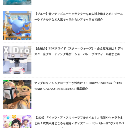
【ブルー】青いディズニーキャラクターを40人以上総まとめ！ジーニ
ーやドナルドなど人気キャラからレアキャラまで紹介
【全紹介】BDXドロイド（スター・ウォーズ）– 会える方法は？ ディ
ズニー全グリーティング場所・ショーパレ・プロフィール総まとめ
マンダロリアン＆グローグーが渋谷に！SHIBUYA TSUTAYA「STAR
WARS GALAXY IN SHIBUYA」徹底紹介
【2026】『イッツ・ア・スウィーツフルタイム！』衣装やキャラをま
とめ！衣装や見どころも紹介＜ディズニー・パルパルーザ”ヴァネロペ