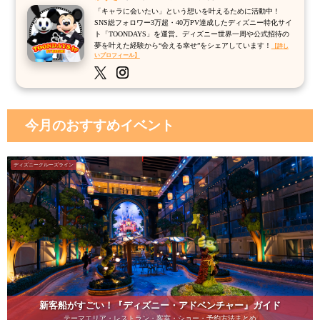
「キャラに会いたい」という想いを叶えるために活動中！
SNS総フォロワー3万超・40万PV達成したディズニー特化サイ
ト「TOONDAYS」を運営。ディズニー世界一周や公式招待の
夢を叶えた経験から“会える幸せ”をシェアしています！
【詳し
いプロフィール】
今月のおすすめイベント
ディズニークルーズライン
新客船がすごい！『ディズニー・アドベンチャー』ガイド
テーマエリア・レストラン・客室・ショー・予約方法まとめ