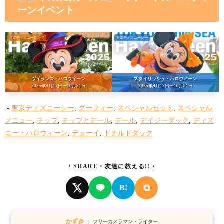
ーンイベント
東京ディズニーランド
東京ディズニーシー
ヴィランズ・ハロウィーン
スタイリッシュ・ハロウィーン
2025年9月17日〜10月31日
2025年9月17日〜10月31日
-
東京ディズニーシー
,
グーフィー
,
スペシャルセット
,
スペシャル
メニュー
,
チップ
,
チップとデール
,
デール
,
デイジーダック
,
ディズ
ニー・ハロウィーン
,
デューイ
,
ドナルドダック
\ SHARE・友達に教える!! /
⧉
B!
かずき
フリーカメラマン・ライター