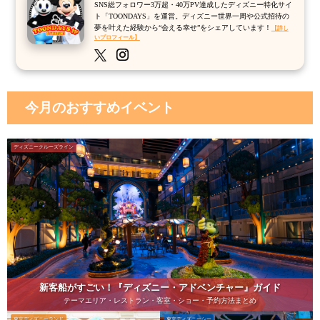
SNS総フォロワー3万超・40万PV達成したディズニー特化サイ
ト「TOONDAYS」を運営。ディズニー世界一周や公式招待の
夢を叶えた経験から“会える幸せ”をシェアしています！
【詳し
いプロフィール】
今月のおすすめイベント
ディズニークルーズライン
新客船がすごい！『ディズニー・アドベンチャー』ガイド
テーマエリア・レストラン・客室・ショー・予約方法まとめ
東京ディズニーランド
東京ディズニーシー