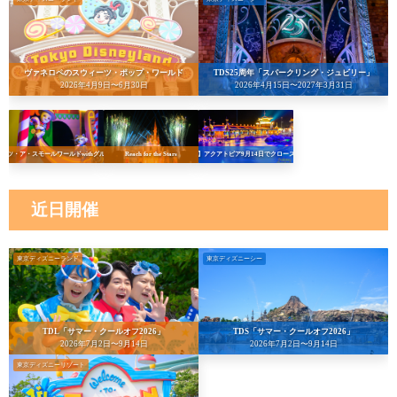
ヴァネロペのスウィーツ・ポップ・ワールド
TDS25周年「スパークリング・ジュビリー」
2026年4月9日〜6月30日
2026年4月15日〜2027年3月31日
イッツ・ア・スモールワールドwithグルート
Reach for the Stars
【悲報】アクアトピア9月14日でクローズへ…！
近日開催
東京ディズニーランド
東京ディズニーシー
TDL「サマー・クールオフ2026」
TDS「サマー・クールオフ2026」
2026年7月2日〜9月14日
2026年7月2日〜9月14日
東京ディズニーリゾート