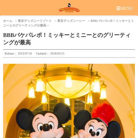
☰
MENU
ホーム
東京ディズニーリゾート
東京ディズニーシー
BBBバケパレポ！ミッキーとミ
ニーとのグリーティングが最高
BBBバケパレポ！ミッキーとミニーとのグリーティ
ングが最高
Release：
2013/07/16
Updated：
2018/03/15