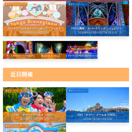
東京ディズニーランド
東京ディズニーシー
ヴァネロペのスウィーツ・ポップ・ワールド
TDS25周年「スパークリング・ジュビリー」
2026年4月9日〜6月30日
2026年4月15日〜2027年3月31日
イッツ・ア・スモールワールドwithグルート
Reach for the Stars
【悲報】アクアトピア9月14日でクローズへ…！
近日開催
東京ディズニーランド
東京ディズニーシー
TDL「サマー・クールオフ2026」
TDS「サマー・クールオフ2026」
2026年7月2日〜9月14日
2026年7月2日〜9月14日
東京ディズニーリゾート