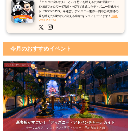
「キャラに会いたい」という想いを叶えるために活動中！
SNS総フォロワー3万超・40万PV達成したディズニー特化サイ
ト「TOONDAYS」を運営。ディズニー世界一周や公式招待の
夢を叶えた経験から“会える幸せ”をシェアしています！
【詳し
いプロフィール】
今月のおすすめイベント
ディズニークルーズライン
新客船がすごい！『ディズニー・アドベンチャー』ガイド
テーマエリア・レストラン・客室・ショー・予約方法まとめ