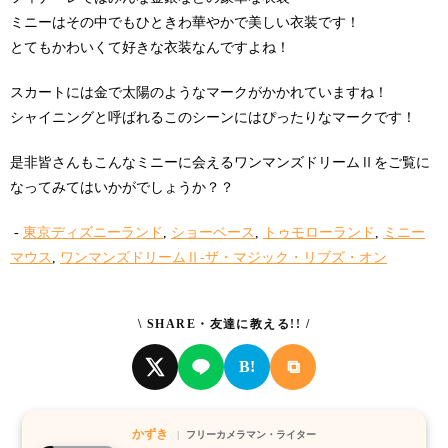
ミニーはその中でもひときわ華やかで美しい衣装です！
とてもかわいくて好きな衣装なんですよね！
スカートには金で太陽のようなマークがかかれていますね！
シャイニングと呼ばれるこのシーンにはぴったりなマークです！
是非皆さんもこんなミニーに会えるワンマンズドリームⅡをご覧に
なってみてはいかがでしょうか？？
-
東京ディズニーランド
,
ショーベース
,
トゥモローランド
,
ミニー
マウス
,
ワンマンズドリームⅡ-ザ・マジック・リブズ・オン
\ SHARE・友達に教える!! /
⧉
B!
かずき
フリーカメラマン・ライター