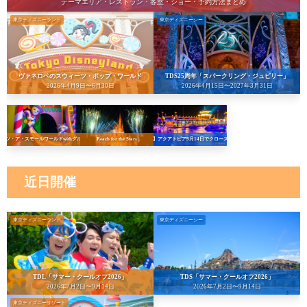
テーマエリア・レストラン・客室・ショー・予約方法まとめ
東京ディズニーランド
東京ディズニーシー
ヴァネロペのスウィーツ・ポップ・ワールド
TDS25周年「スパークリング・ジュビリー」
2026年4月9日〜6月30日
2026年4月15日〜2027年3月31日
イッツ・ア・スモールワールドwithグルート
Reach for the Stars
【悲報】アクアトピア9月14日でクローズへ…！
近日開催
東京ディズニーランド
東京ディズニーシー
TDL「サマー・クールオフ2026」
TDS「サマー・クールオフ2026」
2026年7月2日〜9月14日
2026年7月2日〜9月14日
東京ディズニーリゾート