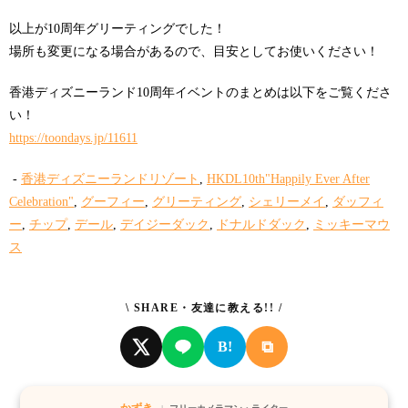
以上が10周年グリーティングでした！
場所も変更になる場合があるので、目安としてお使いください！
香港ディズニーランド10周年イベントのまとめは以下をご覧くださ
い！
https://toondays.jp/11611
-
香港ディズニーランドリゾート
,
HKDL10th"Happily Ever After
Celebration"
,
グーフィー
,
グリーティング
,
シェリーメイ
,
ダッフィ
ー
,
チップ
,
デール
,
デイジーダック
,
ドナルドダック
,
ミッキーマウ
ス
\ SHARE・友達に教える!! /
⧉
B!