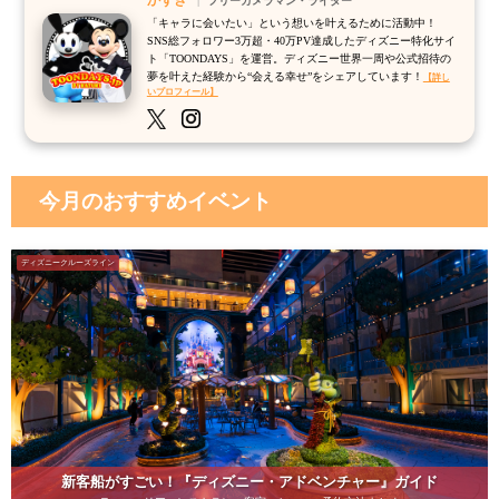
かずき
フリーカメラマン・ライター
「キャラに会いたい」という想いを叶えるために活動中！
SNS総フォロワー3万超・40万PV達成したディズニー特化サイ
ト「TOONDAYS」を運営。ディズニー世界一周や公式招待の
夢を叶えた経験から“会える幸せ”をシェアしています！
【詳し
いプロフィール】
今月のおすすめイベント
ディズニークルーズライン
新客船がすごい！『ディズニー・アドベンチャー』ガイド