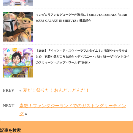
マンダロリアン＆グローグーが渋谷に！SHIBUYA TSUTAYA「STAR
WARS GALAXY IN SHIBUYA」徹底紹介
【2026】『イッツ・ア・スウィーツフルタイム！』衣装やキャラをま
とめ！衣装や見どころも紹介＜ディズニー・パルパルーザ”ヴァネロペ
のスウィーツ・ポップ・ワールド”2026＞
«
夏だ！祭りだ！おんどこどんだ！
PREV
素敵！ファンタジーランドでのガストングリーティン
NEXT
グ
»
記事を検索