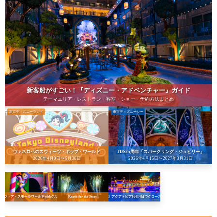
新客船がすごい！『ディズニー・アドベンチャー』ガイド
テーマエリア・レストラン・客室・ショー・予約方法まとめ
東京ディズニーランド
東京ディズニーシー
ヴァネロペのスウィーツ・ポップ・ワールド
TDS25周年「スパークリング・ジュビリー」
2026年4月9日〜6月30日
2026年4月15日〜2027年3月31日
イッツ・ア・スモールワールドwithグルート
Reach for the Stars
【悲報】アクアトピア9月14日でクローズへ…！