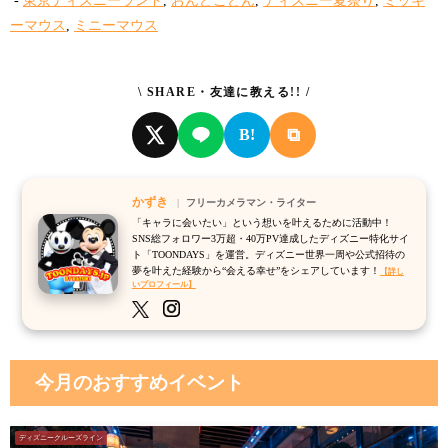
-
東京ディズニーランド
,
おんどこどん
,
ディズニー夏祭り
,
ミッキ
ーマウス
,
ミニーマウス
\ SHARE・友達に教える!! /
⧉
B!
かずき
フリーカメラマン・ライター
「キャラに会いたい」という想いを叶えるために活動中！
SNS総フォロワー3万超・40万PV達成したディズニー特化サイ
ト「TOONDAYS」を運営。ディズニー世界一周や公式招待の
夢を叶えた経験から“会える幸せ”をシェアしています！
【詳し
いプロフィール】
今月のおすすめイベント
ディズニークルーズライン