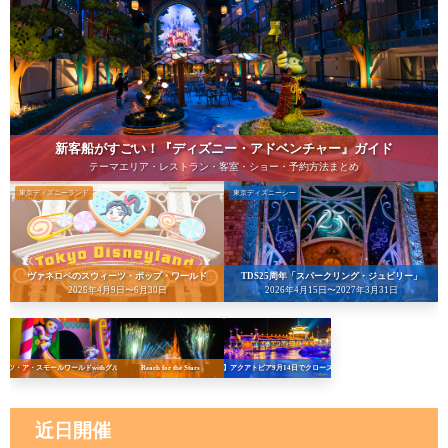
新客船がすごい！『ディズニー・アドベンチャー』ガイド
テーマエリア・レストラン・客室・ショー・予約方法まとめ
東京ディズニーランド
東京ディズニーシー
ヴァネロペのスウィーツ・ポップ・ワールド
TDS25周年「スパークリング・ジュビリー」
2026年4月9日〜6月30日
2026年4月15日〜2027年3月31日
イッツ・ア・スモールワールドwithグルート
Reach for the Stars
【悲報】アクアトピア9月14日でクローズへ…！
近日開催