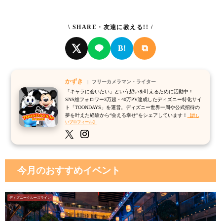
\ SHARE・友達に教える!! /
⧉
B!
かずき
フリーカメラマン・ライター
「キャラに会いたい」という想いを叶えるために活動中！
SNS総フォロワー3万超・40万PV達成したディズニー特化サイ
ト「TOONDAYS」を運営。ディズニー世界一周や公式招待の
夢を叶えた経験から“会える幸せ”をシェアしています！
【詳し
いプロフィール】
今月のおすすめイベント
ディズニークルーズライン