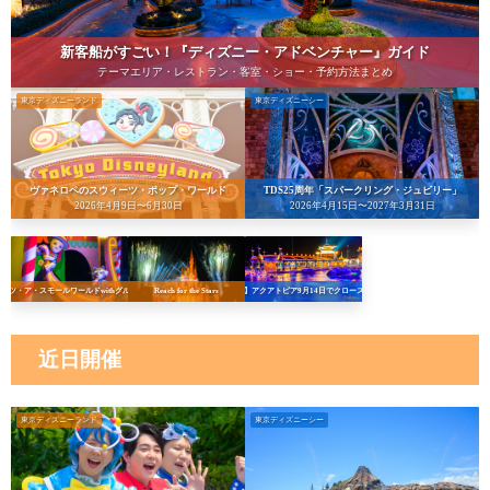
新客船がすごい！『ディズニー・アドベンチャー』ガイド
テーマエリア・レストラン・客室・ショー・予約方法まとめ
東京ディズニーランド
東京ディズニーシー
ヴァネロペのスウィーツ・ポップ・ワールド
TDS25周年「スパークリング・ジュビリー」
2026年4月9日〜6月30日
2026年4月15日〜2027年3月31日
イッツ・ア・スモールワールドwithグルート
Reach for the Stars
【悲報】アクアトピア9月14日でクローズへ…！
近日開催
東京ディズニーランド
東京ディズニーシー