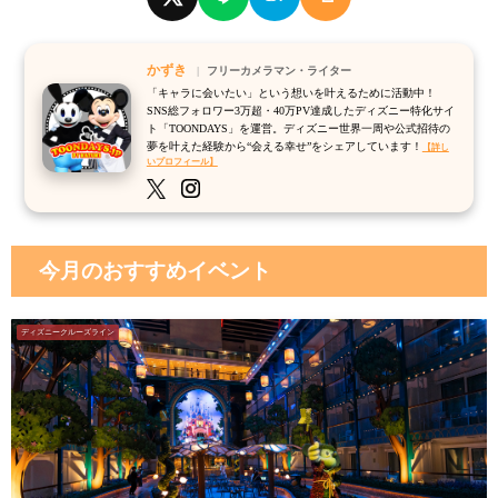
かずき
フリーカメラマン・ライター
「キャラに会いたい」という想いを叶えるために活動中！
SNS総フォロワー3万超・40万PV達成したディズニー特化サイ
ト「TOONDAYS」を運営。ディズニー世界一周や公式招待の
夢を叶えた経験から“会える幸せ”をシェアしています！
【詳し
いプロフィール】
今月のおすすめイベント
ディズニークルーズライン