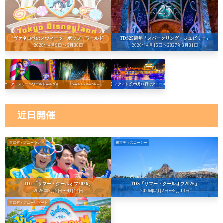
ヴァネロペのスウィーツ・ポップ・ワールド
TDS25周年「スパークリング・ジュビリー」
2026年4月9日〜6月30日
2026年4月15日〜2027年3月31日
イッツ・ア・スモールワールドwithグルート
Reach for the Stars
【悲報】アクアトピア9月14日でクローズへ…！
近日開催
東京ディズニーランド
東京ディズニーシー
TDL「サマー・クールオフ2026」
TDS「サマー・クールオフ2026」
2026年7月2日〜9月14日
2026年7月2日〜9月14日
東京ディズニーリゾート