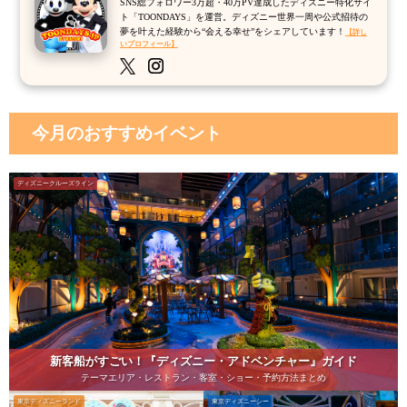
SNS総フォロワー3万超・40万PV達成したディズニー特化サイ
ト「TOONDAYS」を運営。ディズニー世界一周や公式招待の
夢を叶えた経験から“会える幸せ”をシェアしています！
【詳し
いプロフィール】
今月のおすすめイベント
ディズニークルーズライン
新客船がすごい！『ディズニー・アドベンチャー』ガイド
テーマエリア・レストラン・客室・ショー・予約方法まとめ
東京ディズニーランド
東京ディズニーシー