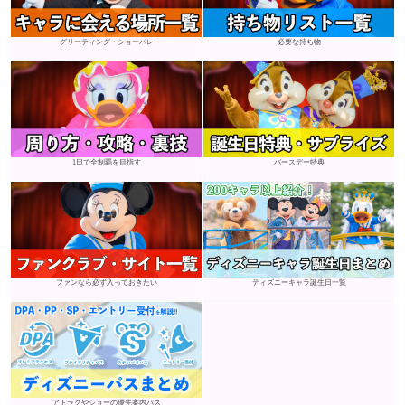
グリーティング・ショーパレ
必要な持ち物
1日で全制覇を目指す
バースデー特典
ファンなら必ず入っておきたい
ディズニーキャラ誕生日一覧
アトラクやショーの優先案内パス