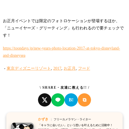
お正月イベントでは限定のフォトロケーションが登場するほか、
「ニューイヤーズ・グリーティング」も行われるので要チェックで
す！
https://toondays.jp/new-years-photo-location-2017-at-tokyo-disneyland-
and-disneysea
-
東京ディズニーリゾート
,
2017
,
お正月
,
フード
\ SHARE・友達に教える!! /
⧉
B!
かずき
フリーカメラマン・ライター
「キャラに会いたい」という想いを叶えるために活動中！