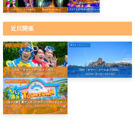
イッツ・ア・スモールワールドwithグルート
Reach for the Stars
【悲報】アクアトピア9月14日でクローズへ…！
近日開催
東京ディズニーランド
東京ディズニーシー
TDL「サマー・クールオフ2026」
TDS「サマー・クールオフ2026」
2026年7月2日〜9月14日
2026年7月2日〜9月14日
東京ディズニーリゾート
【安さ比較】夏ディズニーチケット2026まとめ！
アフター3・アフター5・1デーパークホッパーを解
説