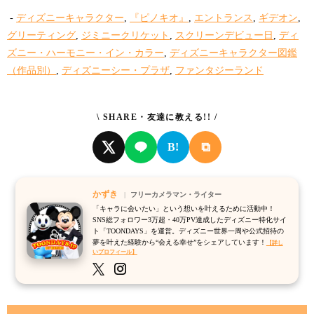
-
ディズニーキャラクター
,
『ピノキオ』
,
エントランス
,
ギデオン
,
グリーティング
,
ジミニークリケット
,
スクリーンデビュー日
,
ディ
ズニー・ハーモニー・イン・カラー
,
ディズニーキャラクター図鑑
（作品別）
,
ディズニーシー・プラザ
,
ファンタジーランド
\ SHARE・友達に教える!! /
⧉
B!
かずき
フリーカメラマン・ライター
「キャラに会いたい」という想いを叶えるために活動中！
SNS総フォロワー3万超・40万PV達成したディズニー特化サイ
ト「TOONDAYS」を運営。ディズニー世界一周や公式招待の
夢を叶えた経験から“会える幸せ”をシェアしています！
【詳し
いプロフィール】