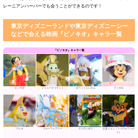
レーニアンハーバーでも会うことができるのです！
東京ディズニーランドや東京ディズニーシー
などで会える映画『ピノキオ』キャラ一覧
『ピノキオ』キャラ一覧
ピノキオ
ジミニークリケット
ゼペットじいさん
フィガロ
クレオ
ブルーフェアリー
ストロンボリ
正直ジョン（ファウルフェロ
ー）