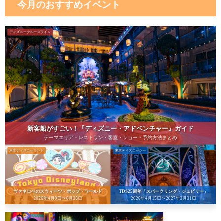
今月のおすすめイベント
ディズニークルーズライン
新客船がすごい！『ディズニー・アドベンチャー』ガイド
テーマエリア・レストラン・客室・ショー・予約方法まとめ
東京ディズニーランド
東京ディズニーシー
ヴァネロペのスウィーツ・ポップ・ワールド
TDS25周年「スパークリング・ジュビリー」
2026年4月9日〜6月30日
2026年4月15日〜2027年3月31日