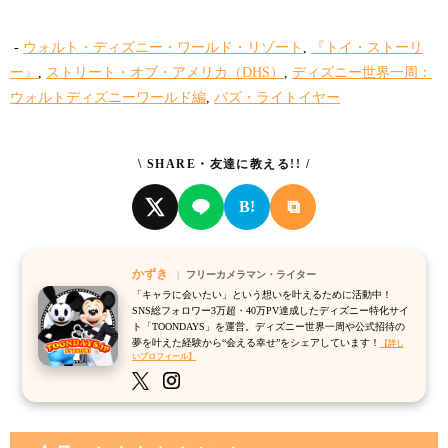
-
ウォルト・ディズニー・ワールド・リゾート
,
『トイ・ストーリ
ー』
,
ストリート・オブ・アメリカ（DHS）
,
ディズニー世界一周：
ウォルトディズニーワールド編
,
バズ・ライトイヤー
\ SHARE・友達に教える!! /
⧉
B!
かずき
フリーカメラマン・ライター
「キャラに会いたい」という想いを叶えるために活動中！
SNS総フォロワー3万超・40万PV達成したディズニー特化サイ
ト「TOONDAYS」を運営。ディズニー世界一周や公式招待の
夢を叶えた経験から“会える幸せ”をシェアしています！
【詳し
いプロフィール】