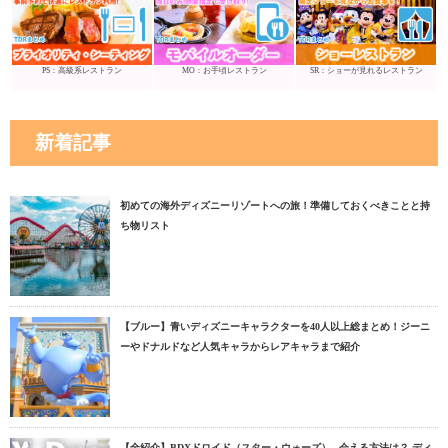
PS：高級系レストラン
MO：お手頃レストラン
SR：ショーが見れるレストラン
新着記事
初めての海外ディズニーリゾートへの旅！準備しておくべきことと持
ち物リスト
【ブルー】青いディズニーキャラクターを40人以上総まとめ！ジーニ
ーやドナルドなど人気キャラからレアキャラまで紹介
【全紹介】BDXドロイド（スター・ウォーズ）– 会える方法は？ ディ