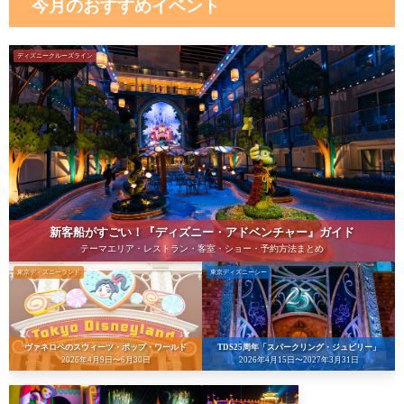
今月のおすすめイベント
ディズニークルーズライン
新客船がすごい！『ディズニー・アドベンチャー』ガイド
テーマエリア・レストラン・客室・ショー・予約方法まとめ
東京ディズニーランド
東京ディズニーシー
ヴァネロペのスウィーツ・ポップ・ワールド
TDS25周年「スパークリング・ジュビリー」
2026年4月9日〜6月30日
2026年4月15日〜2027年3月31日