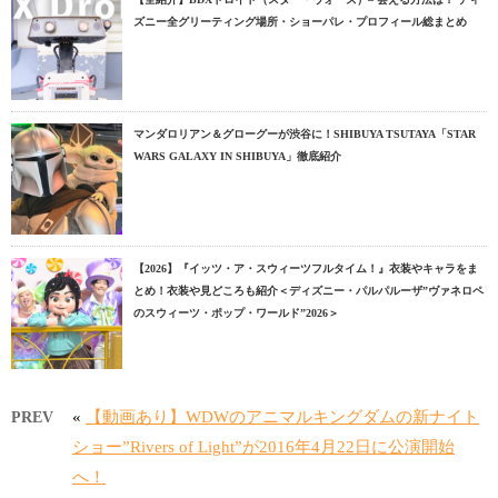
ズニー全グリーティング場所・ショーパレ・プロフィール総まとめ
マンダロリアン＆グローグーが渋谷に！SHIBUYA TSUTAYA「STAR
WARS GALAXY IN SHIBUYA」徹底紹介
【2026】『イッツ・ア・スウィーツフルタイム！』衣装やキャラをま
とめ！衣装や見どころも紹介＜ディズニー・パルパルーザ”ヴァネロペ
のスウィーツ・ポップ・ワールド”2026＞
«
【動画あり】WDWのアニマルキングダムの新ナイト
PREV
ショー”Rivers of Light”が2016年4月22日に公演開始
へ！