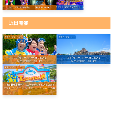
イッツ・ア・スモールワールドwithグルート
Reach for the Stars
【悲報】アクアトピア9月14日でクローズへ…！
近日開催
東京ディズニーランド
東京ディズニーシー
TDL「サマー・クールオフ2026」
TDS「サマー・クールオフ2026」
2026年7月2日〜9月14日
2026年7月2日〜9月14日
東京ディズニーリゾート
【安さ比較】夏ディズニーチケット2026まとめ！
アフター3・アフター5・1デーパークホッパーを解
説