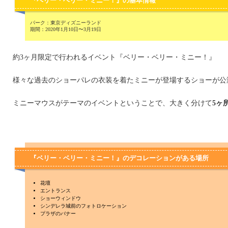
『ベリー・ベリー・ミニー！』の基本情報
パーク：東京ディズニーランド
期間：2020年1月10日〜3月19日
約3ヶ月限定で行われるイベント『ベリー・ベリー・ミニー！』
様々な過去のショーパレの衣装を着たミニーが登場するショーが公
ミニーマウスがテーマのイベントということで、大きく分けて
5ヶ
『ベリー・ベリー・ミニー！』のデコレーションがある場所
花壇
エントランス
ショーウィンドウ
シンデレラ城前のフォトロケーション
プラザのバナー