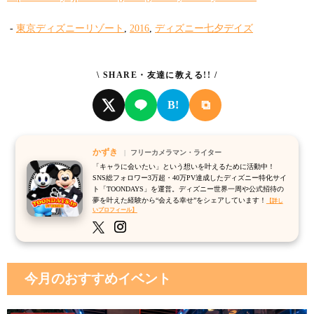
-
東京ディズニーリゾート
,
2016
,
ディズニー七夕デイズ
\ SHARE・友達に教える!! /
⧉
B!
かずき
フリーカメラマン・ライター
「キャラに会いたい」という想いを叶えるために活動中！
SNS総フォロワー3万超・40万PV達成したディズニー特化サイ
ト「TOONDAYS」を運営。ディズニー世界一周や公式招待の
夢を叶えた経験から“会える幸せ”をシェアしています！
【詳し
いプロフィール】
今月のおすすめイベント