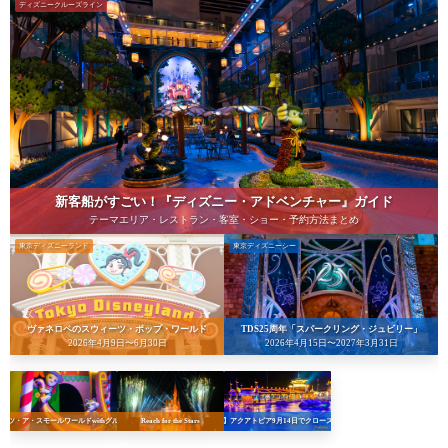
ディズニークルーズライン
新客船がすごい！『ディズニー・アドベンチャー』ガイド
テーマエリア・レストラン・客室・ショー・予約方法まとめ
東京ディズニーランド
東京ディズニーシー
ヴァネロペのスウィーツ・ポップ・ワールド
TDS25周年「スパークリング・ジュビリー」
2026年4月9日〜6月30日
2026年4月15日〜2027年3月31日
イッツ・ア・スモールワールドwithグルート
Reach for the Stars
【悲報】アクアトピア9月14日でクローズへ…！