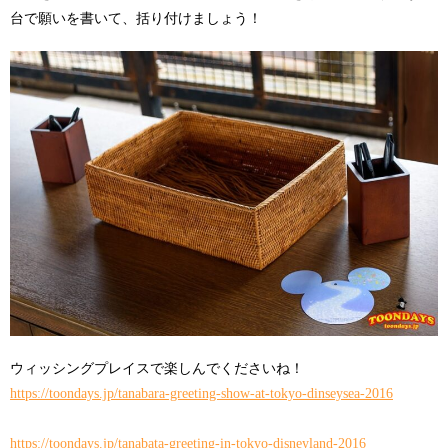
台で願いを書いて、括り付けましょう！
ウィッシングプレイスで楽しんでくださいね！
https://toondays.jp/tanabara-greeting-show-at-tokyo-dinseysea-2016
https://toondays.jp/tanabata-greeting-in-tokyo-disneyland-2016