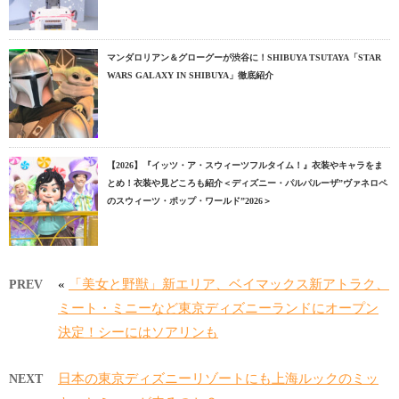
マンダロリアン＆グローグーが渋谷に！SHIBUYA TSUTAYA「STAR
WARS GALAXY IN SHIBUYA」徹底紹介
【2026】『イッツ・ア・スウィーツフルタイム！』衣装やキャラをま
とめ！衣装や見どころも紹介＜ディズニー・パルパルーザ”ヴァネロペ
のスウィーツ・ポップ・ワールド”2026＞
«
「美女と野獣」新エリア、ベイマックス新アトラク、
PREV
ミート・ミニーなど東京ディズニーランドにオープン
決定！シーにはソアリンも
日本の東京ディズニーリゾートにも上海ルックのミッ
NEXT