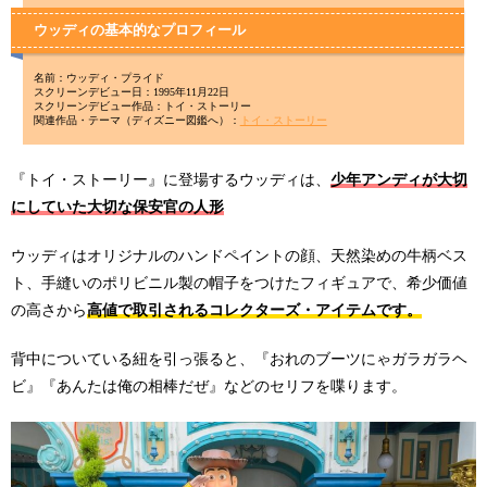
ウッディの基本的なプロフィール
名前：ウッディ・プライド
スクリーンデビュー日：1995年11月22日
スクリーンデビュー作品：トイ・ストーリー
関連作品・テーマ（ディズニー図鑑へ）：
トイ・ストーリー
『トイ・ストーリー』に登場するウッディは、
少年アンディが大切
にしていた大切な保安官の人形
ウッディはオリジナルのハンドペイントの顔、天然染めの牛柄ベス
ト、手縫いのポリビニル製の帽子をつけたフィギュアで、希少価値
の高さから
高値で取引されるコレクターズ・アイテムです。
背中についている紐を引っ張ると、『おれのブーツにゃガラガラヘ
ビ』『あんたは俺の相棒だぜ』などのセリフを喋ります。