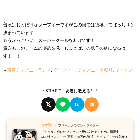
普段はおとぼけなグーフィーですがこの回では後姿までばっちりと
決まっています
もうかっこいい…スーパークールなわけです！！
貴方もこのチームの演武を見てしまえばこの親子の虜になるは
ず！！！
-
東京ディズニーランド
,
グーフィー
,
ディズニー夏祭り
,
マックス
\ SHARE・友達に教える!! /
⧉
B!
かずき
フリーカメラマン・ライター
「キャラに会いたい」という想いを叶えるために活動中！
SNS総フォロワー3万超・40万PV達成したディズニー特化サイ