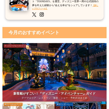
ト「TOONDAYS」を運営。ディズニー世界一周や公式招待の
夢を叶えた経験から“会える幸せ”をシェアしています！
【詳し
いプロフィール】
今月のおすすめイベント
ディズニークルーズライン
新客船がすごい！『ディズニー・アドベンチャー』ガイド
テーマエリア・レストラン・客室・ショー・予約方法まとめ
東京ディズニーランド
東京ディズニーシー