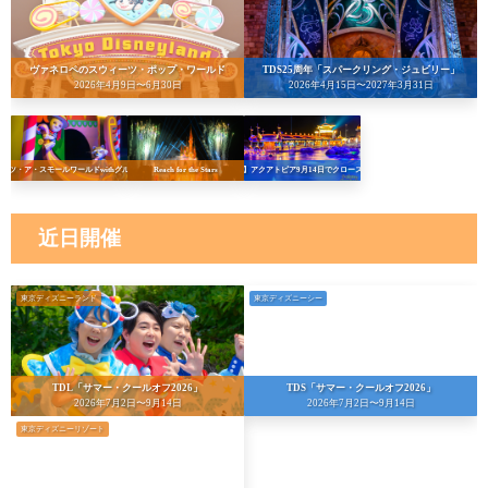
ヴァネロペのスウィーツ・ポップ・ワールド
TDS25周年「スパークリング・ジュビリー」
2026年4月9日〜6月30日
2026年4月15日〜2027年3月31日
イッツ・ア・スモールワールドwithグルート
Reach for the Stars
【悲報】アクアトピア9月14日でクローズへ…！
近日開催
東京ディズニーランド
東京ディズニーシー
TDL「サマー・クールオフ2026」
TDS「サマー・クールオフ2026」
2026年7月2日〜9月14日
2026年7月2日〜9月14日
東京ディズニーリゾート