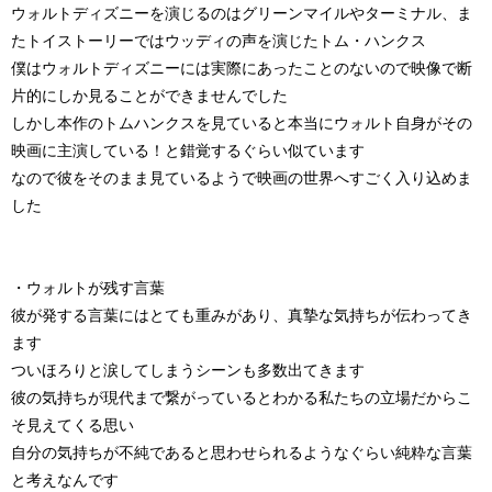
ウォルトディズニーを演じるのはグリーンマイルやターミナル、ま
たトイストーリーではウッディの声を演じたトム・ハンクス
僕はウォルトディズニーには実際にあったことのないので映像で断
片的にしか見ることができませんでした
しかし本作のトムハンクスを見ていると本当にウォルト自身がその
映画に主演している！と錯覚するぐらい似ています
なので彼をそのまま見ているようで映画の世界へすごく入り込めま
した
・ウォルトが残す言葉
彼が発する言葉にはとても重みがあり、真摯な気持ちが伝わってき
ます
ついほろりと涙してしまうシーンも多数出てきます
彼の気持ちが現代まで繋がっているとわかる私たちの立場だからこ
そ見えてくる思い
自分の気持ちが不純であると思わせられるようなぐらい純粋な言葉
と考えなんです