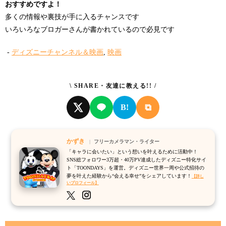
おすすめですよ！
多くの情報や裏技が手に入るチャンスです
いろいろなブロガーさんが書かれているので必見です
-
ディズニーチャンネル＆映画
,
映画
\ SHARE・友達に教える!! /
⧉
B!
かずき
フリーカメラマン・ライター
「キャラに会いたい」という想いを叶えるために活動中！
SNS総フォロワー3万超・40万PV達成したディズニー特化サイ
ト「TOONDAYS」を運営。ディズニー世界一周や公式招待の
夢を叶えた経験から“会える幸せ”をシェアしています！
【詳し
いプロフィール】