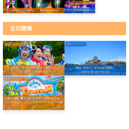
イッツ・ア・スモールワールドwithグルート
Reach for the Stars
【悲報】アクアトピア9月14日でクローズへ…！
近日開催
東京ディズニーランド
東京ディズニーシー
TDL「サマー・クールオフ2026」
TDS「サマー・クールオフ2026」
2026年7月2日〜9月14日
2026年7月2日〜9月14日
東京ディズニーリゾート
【安さ比較】夏ディズニーチケット2026まとめ！
アフター3・アフター5・1デーパークホッパーを解
説