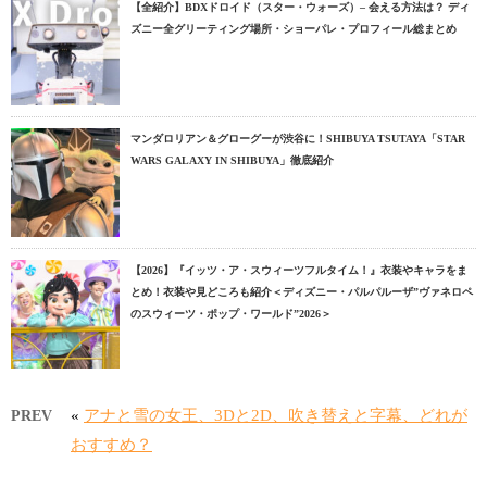
【全紹介】BDXドロイド（スター・ウォーズ）– 会える方法は？ ディ
ズニー全グリーティング場所・ショーパレ・プロフィール総まとめ
マンダロリアン＆グローグーが渋谷に！SHIBUYA TSUTAYA「STAR
WARS GALAXY IN SHIBUYA」徹底紹介
【2026】『イッツ・ア・スウィーツフルタイム！』衣装やキャラをま
とめ！衣装や見どころも紹介＜ディズニー・パルパルーザ”ヴァネロペ
のスウィーツ・ポップ・ワールド”2026＞
«
アナと雪の女王、3Dと2D、吹き替えと字幕、どれが
PREV
おすすめ？