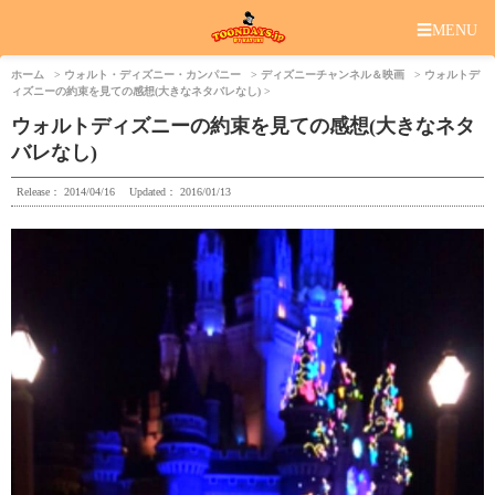
☰
MENU
ホーム
ウォルト・ディズニー・カンパニー
ディズニーチャンネル＆映画
ウォルトデ
ィズニーの約束を見ての感想(大きなネタバレなし)
ウォルトディズニーの約束を見ての感想(大きなネタ
バレなし)
Release：
2014/04/16
Updated：
2016/01/13