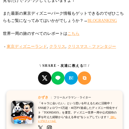
見るだけでワクワクしてしまいますよ！
また最新の東京ディズニーパーク情報もゲットできるのでぜひこち
らもご覧になってみてはいかがでしょうか？→
BLOGRANKING
世界一周の旅のすべてのレポートは
こちら
-
東京ディズニーランド
,
クラリス
,
クリスマス・ファンタジー
\ SHARE・友達に教える!! /
⧉
B!
かずき
フリーカメラマン・ライター
「キャラに会いたい」という想いを叶えるために活動中！
SNS総フォロワー3万超・40万PV達成したディズニー特化サイ
ト「TOONDAYS」を運営。ディズニー世界一周や公式招待の
夢を叶えた経験から“会える幸せ”をシェアしています！
【詳し
いプロフィール】