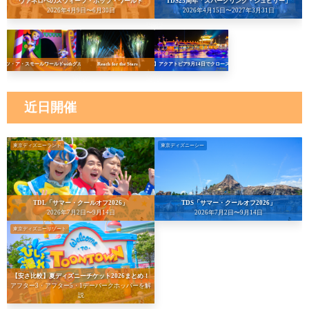
ヴァネロペのスウィーツ・ポップ・ワールド
TDS25周年「スパークリング・ジュビリー」
2026年4月9日〜6月30日
2026年4月15日〜2027年3月31日
イッツ・ア・スモールワールドwithグルート
Reach for the Stars
【悲報】アクアトピア9月14日でクローズへ…！
近日開催
東京ディズニーランド
東京ディズニーシー
TDL「サマー・クールオフ2026」
TDS「サマー・クールオフ2026」
2026年7月2日〜9月14日
2026年7月2日〜9月14日
東京ディズニーリゾート
【安さ比較】夏ディズニーチケット2026まとめ！
アフター3・アフター5・1デーパークホッパーを解
説