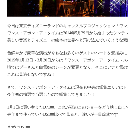
今日は東京ディズニーランドのキャッスルプロジェクション「ワン
ワンス・アポン・ア・タイムは2014年5月29日から始まったシン
美しい音楽とディズニーの絵本の世界へと飛び込んでいくような素
色鮮やかで豪華な演出が今もなお多くのゲストのハートを鷲掴みに
2015年1月13日～3月20日からは「ワンス・アポン・ア・タイ
噂ではプーさんと白雪姫のシーンが変更となり、そこにアナと雪の女王の「Let It
これは見逃せないですね！
さて、ワンス・アポン・ア・タイムは現在も中央の鑑賞エリアはト
今年初の抽選で当選したので鑑賞してきました！
1月1日に買い替えたD7100、これが夜のこのショーをどう映し出
去年まで使っていたD5100比べて見ると、違いが一目瞭然です
まずはD5100