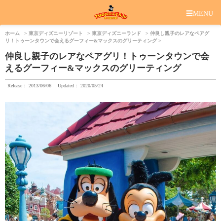
☰
MENU
ホーム
東京ディズニーリゾート
東京ディズニーランド
仲良し親子のレアなペアグ
リ！トゥーンタウンで会えるグーフィー&マックスのグリーティング
仲良し親子のレアなペアグリ！トゥーンタウンで会
えるグーフィー&マックスのグリーティング
Release：
2013/06/06
Updated：
2020/05/24