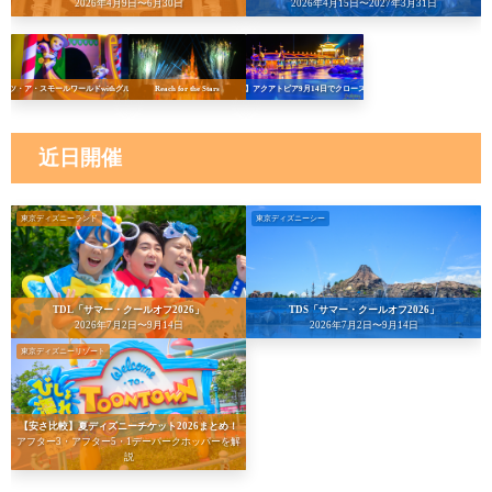
2026年4月9日〜6月30日
2026年4月15日〜2027年3月31日
イッツ・ア・スモールワールドwithグルート
Reach for the Stars
【悲報】アクアトピア9月14日でクローズへ…！
近日開催
東京ディズニーランド
東京ディズニーシー
TDL「サマー・クールオフ2026」
TDS「サマー・クールオフ2026」
2026年7月2日〜9月14日
2026年7月2日〜9月14日
東京ディズニーリゾート
【安さ比較】夏ディズニーチケット2026まとめ！
アフター3・アフター5・1デーパークホッパーを解
説