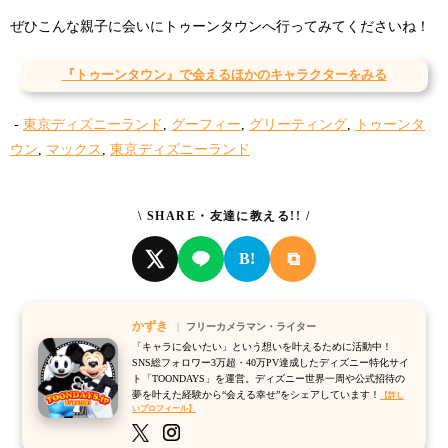
ぜひこんな親子に会いにトゥーンタウンへ行ってみてくださいね！
『トゥーンタウン』で会えるほかのキャラクターをみる
-
東京ディズニーランド
,
グーフィー
,
グリーティング
,
トゥーンタ
ウン
,
マックス
,
東京ディズニーランド
\ SHARE・友達に教える!! /
⧉
B!
かずき
フリーカメラマン・ライター
「キャラに会いたい」という想いを叶えるために活動中！
SNS総フォロワー3万超・40万PV達成したディズニー特化サイ
ト「TOONDAYS」を運営。ディズニー世界一周や公式招待の
夢を叶えた経験から“会える幸せ”をシェアしています！
【詳し
いプロフィール】