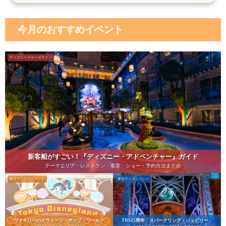
今月のおすすめイベント
ディズニークルーズライン
新客船がすごい！『ディズニー・アドベンチャー』ガイド
テーマエリア・レストラン・客室・ショー・予約方法まとめ
東京ディズニーランド
東京ディズニーシー
ヴァネロペのスウィーツ・ポップ・ワールド
TDS25周年「スパークリング・ジュビリー」