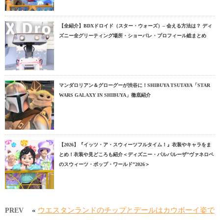
【全紹介】BDXドロイド（スター・ウォーズ）– 会える方法は？ ディ
ズニー全グリーティング場所・ショーパレ・プロフィール総まとめ
マンダロリアン＆グローグーが渋谷に！SHIBUYA TSUTAYA「STAR
WARS GALAXY IN SHIBUYA」徹底紹介
【2026】『イッツ・ア・スウィーツフルタイム！』衣装やキャラをま
とめ！衣装や見どころも紹介＜ディズニー・パルパルーザ”ヴァネロペ
のスウィーツ・ポップ・ワールド”2026＞
«
ウエスタンランドのチップとデールはカウボーイ姿で
PREV