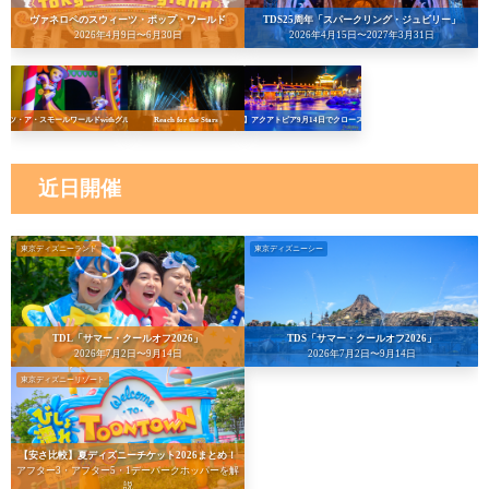
ヴァネロペのスウィーツ・ポップ・ワールド
TDS25周年「スパークリング・ジュビリー」
2026年4月9日〜6月30日
2026年4月15日〜2027年3月31日
イッツ・ア・スモールワールドwithグルート
Reach for the Stars
【悲報】アクアトピア9月14日でクローズへ…！
近日開催
東京ディズニーランド
東京ディズニーシー
TDL「サマー・クールオフ2026」
TDS「サマー・クールオフ2026」
2026年7月2日〜9月14日
2026年7月2日〜9月14日
東京ディズニーリゾート
【安さ比較】夏ディズニーチケット2026まとめ！
アフター3・アフター5・1デーパークホッパーを解
説