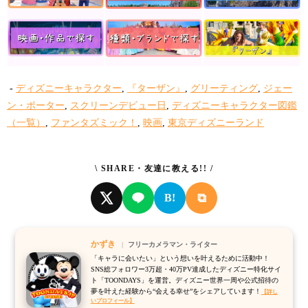
-
ディズニーキャラクター
,
『ターザン』
,
グリーティング
,
ジェー
ン・ポーター
,
スクリーンデビュー日
,
ディズニーキャラクター図鑑
（一覧）
,
ファンタズミック！
,
映画
,
東京ディズニーランド
\ SHARE・友達に教える!! /
⧉
B!
かずき
フリーカメラマン・ライター
「キャラに会いたい」という想いを叶えるために活動中！
SNS総フォロワー3万超・40万PV達成したディズニー特化サイ
ト「TOONDAYS」を運営。ディズニー世界一周や公式招待の
夢を叶えた経験から“会える幸せ”をシェアしています！
【詳し
いプロフィール】