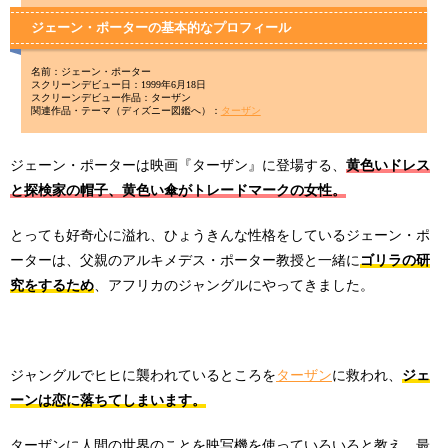
ジェーン・ポーターの基本的なプロフィール
名前：ジェーン・ポーター
スクリーンデビュー日：1999年6月18日
スクリーンデビュー作品：ターザン
関連作品・テーマ（ディズニー図鑑へ）：
ターザン
ジェーン・ポーターは映画『ターザン』に登場する、
黄色いドレス
と探検家の帽子、黄色い傘がトレードマークの女性。
とっても好奇心に溢れ、ひょうきんな性格をしているジェーン・ポ
ーターは、父親のアルキメデス・ポーター教授と一緒に
ゴリラの研
究をするため
、アフリカのジャングルにやってきました。
ジャングルでヒヒに襲われているところを
ターザン
に救われ、
ジェ
ーンは恋に落ちてしまいます。
ターザンに人間の世界のことを映写機を使っていろいろと教え、最