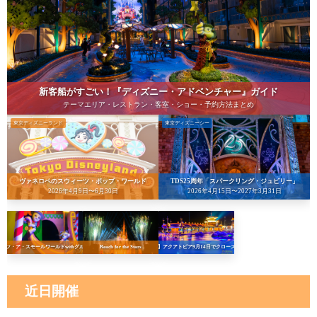
新客船がすごい！『ディズニー・アドベンチャー』ガイド
テーマエリア・レストラン・客室・ショー・予約方法まとめ
東京ディズニーランド
東京ディズニーシー
ヴァネロペのスウィーツ・ポップ・ワールド
TDS25周年「スパークリング・ジュビリー」
2026年4月9日〜6月30日
2026年4月15日〜2027年3月31日
イッツ・ア・スモールワールドwithグルート
Reach for the Stars
【悲報】アクアトピア9月14日でクローズへ…！
近日開催