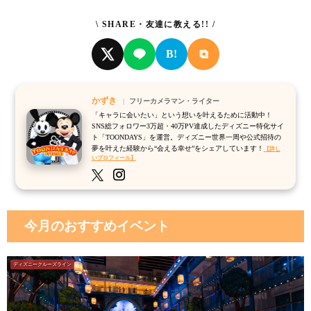
\ SHARE・友達に教える!! /
⧉
B!
かずき
フリーカメラマン・ライター
「キャラに会いたい」という想いを叶えるために活動中！
SNS総フォロワー3万超・40万PV達成したディズニー特化サイ
ト「TOONDAYS」を運営。ディズニー世界一周や公式招待の
夢を叶えた経験から“会える幸せ”をシェアしています！
【詳し
いプロフィール】
今月のおすすめイベント
ディズニークルーズライン