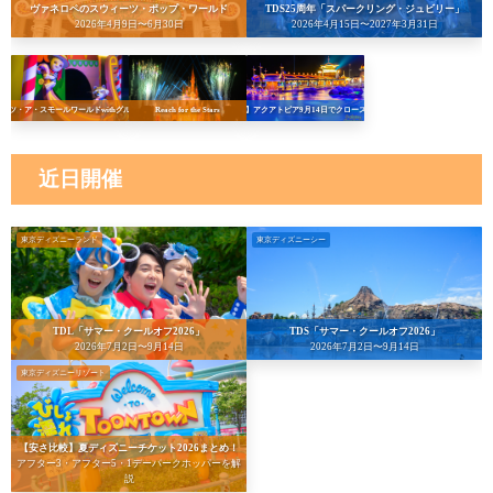
ヴァネロペのスウィーツ・ポップ・ワールド
TDS25周年「スパークリング・ジュビリー」
2026年4月9日〜6月30日
2026年4月15日〜2027年3月31日
イッツ・ア・スモールワールドwithグルート
Reach for the Stars
【悲報】アクアトピア9月14日でクローズへ…！
近日開催
東京ディズニーランド
東京ディズニーシー
TDL「サマー・クールオフ2026」
TDS「サマー・クールオフ2026」
2026年7月2日〜9月14日
2026年7月2日〜9月14日
東京ディズニーリゾート
【安さ比較】夏ディズニーチケット2026まとめ！
アフター3・アフター5・1デーパークホッパーを解
説