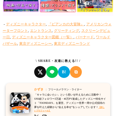
-
ディズニーキャラクター
,
『ビアンカの大冒険』
,
アメリカンウォ
ーターフロント
,
エントランス
,
グリーティング
,
スクリーンデビュ
ー日
,
ディズニーキャラクター図鑑（一覧）
,
バーナード
,
ワールド
バザール
,
東京ディズニーシー
,
東京ディズニーランド
\ SHARE・友達に教える!! /
⧉
B!
かずき
フリーカメラマン・ライター
「キャラに会いたい」という想いを叶えるために活動中！
SNS総フォロワー3万超・40万PV達成したディズニー特化サイ
ト「TOONDAYS」を運営。ディズニー世界一周や公式招待の
夢を叶えた経験から“会える幸せ”をシェアしています！
【詳し
いプロフィール】