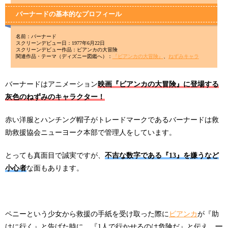
バーナードの基本的なプロフィール
名前：バーナード
スクリーンデビュー日：1977年6月22日
スクリーンデビュー作品：ビアンカの大冒険
関連作品・テーマ（ディズニー図鑑へ）：
『ビアンカの大冒険』
、
ねずみキャラ
バーナードはアニメーション
映画『ビアンカの大冒険』に登場する
灰色のねずみのキャラクター！
赤い洋服とハンチング帽子がトレードマークであるバーナードは救
助救援協会ニューヨーク本部で管理人をしています。
とっても真面目で誠実ですが、
不吉な数字である『13』を嫌うなど
小心者
な面もあります。
ペニーという少女から救援の手紙を受け取った際に
ビアンカ
が『助
けに行く』と告げた時に、『1人で行かせるのは危険だ』と伝え、
一