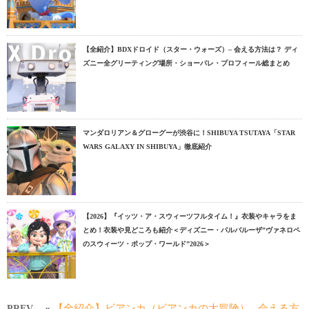
【全紹介】BDXドロイド（スター・ウォーズ）– 会える方法は？ ディ
ズニー全グリーティング場所・ショーパレ・プロフィール総まとめ
マンダロリアン＆グローグーが渋谷に！SHIBUYA TSUTAYA「STAR
WARS GALAXY IN SHIBUYA」徹底紹介
【2026】『イッツ・ア・スウィーツフルタイム！』衣装やキャラをま
とめ！衣装や見どころも紹介＜ディズニー・パルパルーザ”ヴァネロペ
のスウィーツ・ポップ・ワールド”2026＞
«
【全紹介】ビアンカ（ビアンカの大冒険）– 会える方
PREV